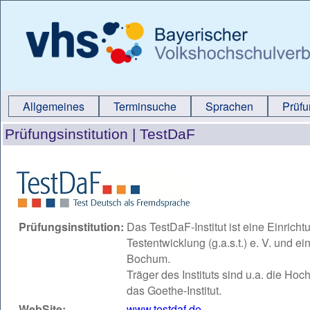
Allgemeines
Terminsuche
Sprachen
Prüf
Prüfungsinstitution |
TestDaF
Prüfungsinstitution:
Das TestDaF-Institut ist eine Einric
Testentwicklung (g.a.s.t.) e. V. und e
Bochum.
Träger des Instituts sind u.a. die 
das Goethe-Institut.
WebSite:
www.testdaf.de