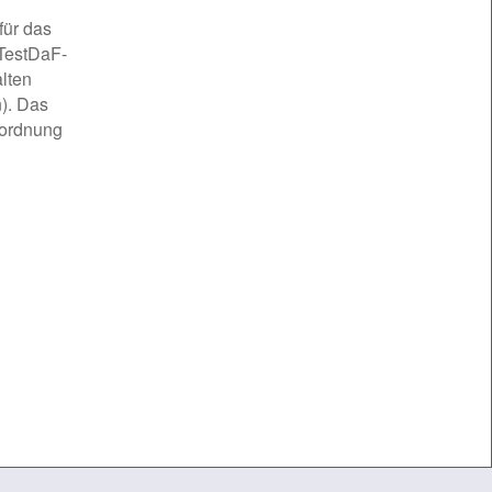
für das
 TestDaF-
lten
n). Das
sordnung